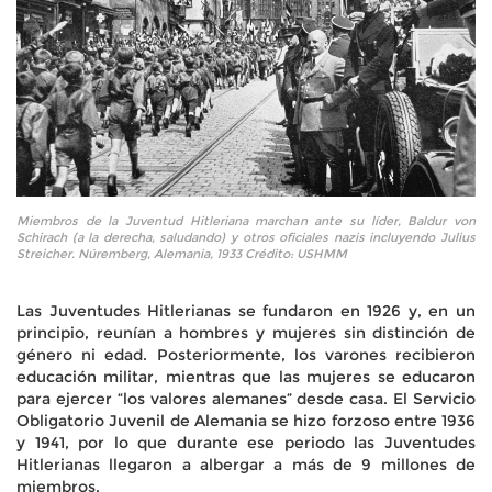
Miembros de la Juventud Hitleriana marchan ante su líder, Baldur von
Schirach (a la derecha, saludando) y otros oficiales nazis incluyendo Julius
Streicher. Núremberg, Alemania, 1933 Crédito: USHMM
Las Juventudes Hitlerianas se fundaron en 1926 y, en un
principio, reunían a hombres y mujeres sin distinción de
género ni edad. Posteriormente, los varones recibieron
educación militar, mientras que las mujeres se educaron
para ejercer “los valores alemanes” desde casa. El Servicio
Obligatorio Juvenil de Alemania se hizo forzoso entre 1936
y 1941, por lo que durante ese periodo las Juventudes
Hitlerianas llegaron a albergar a más de 9 millones de
miembros.