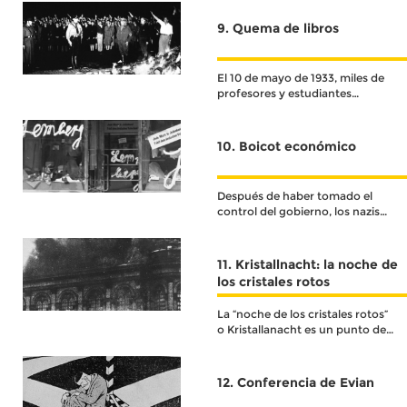
9. Quema de libros
El 10 de mayo de 1933, miles de
profesores y estudiantes
irrumpieron en las
universidades, bibliotecas y
librerías para promover y
10. Boicot económico
ejecutar una “purga” literaria
que consistía en retirar libros y
quemarlos en hogueras
Después de haber tomado el
publicas
control del gobierno, los nazis
decidieron instigar un complot
económico en contra de la
población judía
11. Kristallnacht: la noche de
los cristales rotos
La “noche de los cristales rotos”
o Kristallanacht es un punto de
quiebre para la población
12. Conferencia de Evian