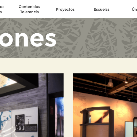
os
Contenidos
Proyectos
Escuelas
Ún
a
Tolerancia
iones