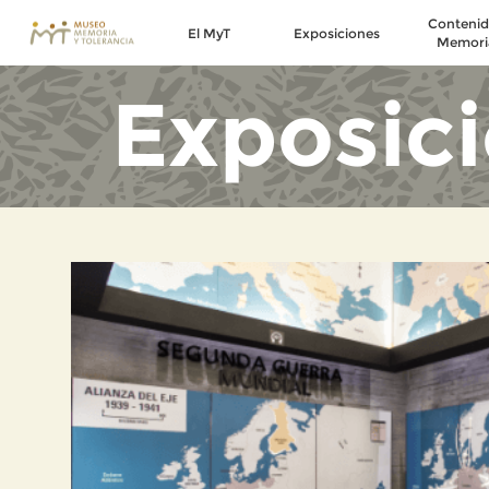
Contenid
El MyT
Exposiciones
Memori
Exposic