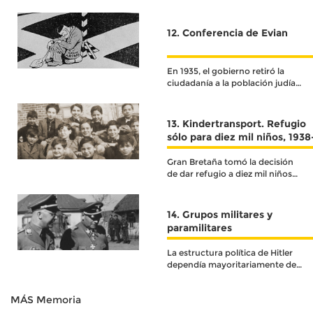
quiebre para la población
12. Conferencia de Evian
En 1935, el gobierno retiró la
ciudadanía a la población judía
de Alemania.
13. Kindertransport. Refugio
sólo para diez mil niños, 1938
1940
Gran Bretaña tomó la decisión
de dar refugio a diez mil niños
judíos, bajo un la única y clara
condición de que viajaran solos,
sin sus padres
14. Grupos militares y
paramilitares
La estructura política de Hitler
dependía mayoritariamente de
la jerarquía y el orden que se
imponía al Estado desde su
MÁS Memoria
figura central.