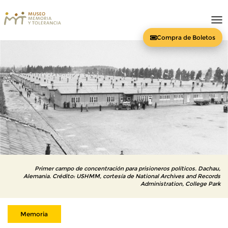
To
nav
Compra de Boletos
Primer campo de concentración para prisioneros políticos. Dachau,
Alemania. Crédito: USHMM, cortesía de National Archives and Records
Administration, College Park
Memoria