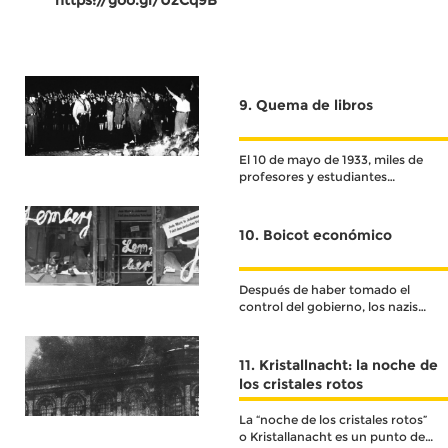
https://goo.gl/UzCq9B
9. Quema de libros
El 10 de mayo de 1933, miles de
profesores y estudiantes
irrumpieron en las
universidades, bibliotecas y
librerías para promover y
10. Boicot económico
ejecutar una “purga” literaria
que consistía en retirar libros y
quemarlos en hogueras
Después de haber tomado el
publicas
control del gobierno, los nazis
decidieron instigar un complot
económico en contra de la
población judía
11. Kristallnacht: la noche de
los cristales rotos
La “noche de los cristales rotos”
o Kristallanacht es un punto de