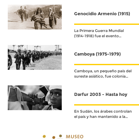
Genocidio Armenio (1915)
La Primera Guerra Mundial
(1914-1918) fue el evento
histórico que definió el
acontecer del siglo XX.
Camboya (1975-1979)
Camboya, un pequeño país del
sureste asiático, fue colonia
francesa hasta su
independencia en 1953.
Darfur 2003 - Hasta hoy
En Sudán, los árabes controlan
el país y han mantenido a la
población negra oprimida,
marginada y discriminada
durante décadas.