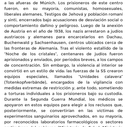
a las afueras de Múnich. Los prisioneros de este centro
fueron, en su mayoría, comunistas, homosexuales,
liberales alemanes, Testigos de Jehová y población romaní
y sinti, encerrados bajo acusaciones de desviación social o
comportamiento dañino y peligroso. Luego de la anexión
de Austria en el año de 1938, los nazis arrestaron a judíos
austriacos y alemanes para encarcelarlos en Dachau,
Buchenwald y Sachsenhausen, centros ubicados cerca de
las fronteras de Alemania. Tras el violento estallido de la
“Noche de los cristales”, centenares de judíos fueron
aprisionados y enviados, por periodos breves, a los campos
de concentración. Sin embargo, la violencia al interior se
convirtió en un estilo de vida: las fuerzas de la SS crearon
equipos especiales, llamados “Unidades calavera”
(Totenkopfverbände), encargados de la vigilancia con
medidas extremas de restricción y, ante todo, sometiendo
a torturas individuales a los prisioneros bajo su custodia.
Durante la Segunda Guerra Mundial, los médicos se
apoyaron en estos equipos para elegir a los reclusos que,
posteriormente, se convertirían en las víctimas de
experimentos sanguinarios aprovechados, en su mayoría,
por reconocidos laboratorios farmacológicos o sectores