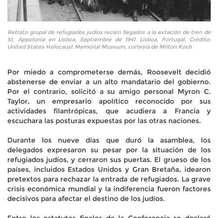
Retrato grupal de refugiados judíos recién llegados a la estación de tren de
St. Appolonia en Lisboa. Septiembre de 1941. Lisboa, Portugal. Crédito:
United States Holocaust Memorial Museum, cortesía de Milton Koch
Por miedo a comprometerse demás, Roosevelt decidió
abstenerse de enviar a un alto mandatario del gobierno.
Por el contrario, solicitó a su amigo personal Myron C.
Taylor, un empresario apolítico reconocido por sus
actividades filantrópicas, que acudiera a Francia y
escuchara las posturas expuestas por las otras naciones.
Durante los nueve días que duró la asamblea, los
delegados expresaron su pesar por la situación de los
refugiados judíos, y cerraron sus puertas. El grueso de los
países, incluidos Estados Unidos y Gran Bretaña, idearon
pretextos para rechazar la entrada de refugiados. La grave
crisis económica mundial y la indiferencia fueron factores
decisivos para afectar el destino de los judíos.
Entre los estatutos finales de la Conferencia se declaró