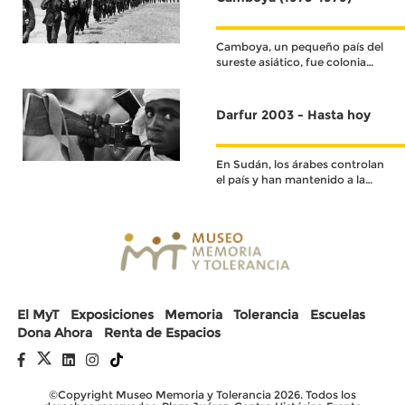
Camboya, un pequeño país del
sureste asiático, fue colonia
francesa hasta su
independencia en 1953.
Darfur 2003 - Hasta hoy
En Sudán, los árabes controlan
el país y han mantenido a la
población negra oprimida,
marginada y discriminada
durante décadas.
El MyT
Exposiciones
Memoria
Tolerancia
Escuelas
Dona Ahora
Renta de Espacios
©Copyright Museo Memoria y Tolerancia 2026. Todos los