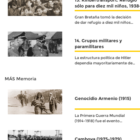
13. Kindertransport. Refugio
sólo para diez mil niños, 1938
1940
Gran Bretaña tomó la decisión
de dar refugio a diez mil niños
judíos, bajo un la única y clara
condición de que viajaran solos,
sin sus padres
14. Grupos militares y
paramilitares
La estructura política de Hitler
dependía mayoritariamente de
la jerarquía y el orden que se
imponía al Estado desde su
MÁS Memoria
figura central.
Genocidio Armenio (1915)
La Primera Guerra Mundial
(1914-1918) fue el evento
histórico que definió el
acontecer del siglo XX.
Camboya (1975-1979)