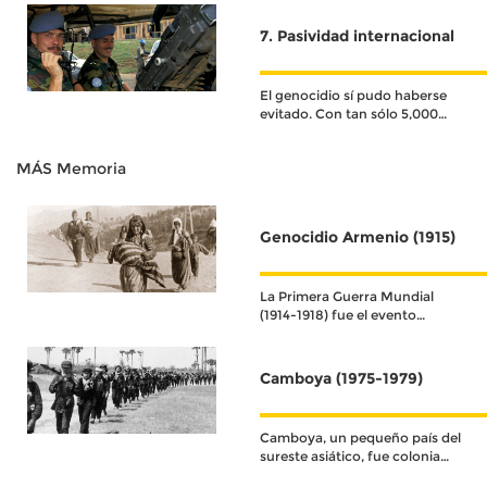
alcanzar la paz.
7. Pasividad internacional
El genocidio sí pudo haberse
evitado. Con tan sólo 5,000
soldados, los Estados miembros
de las Naciones Unidas habrían
MÁS Memoria
detenido el avance de los
grupos extremistas
Genocidio Armenio (1915)
La Primera Guerra Mundial
(1914-1918) fue el evento
histórico que definió el
acontecer del siglo XX.
Camboya (1975-1979)
Camboya, un pequeño país del
sureste asiático, fue colonia
francesa hasta su