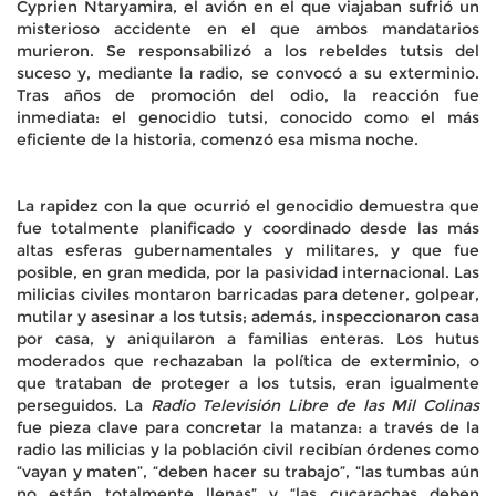
Cyprien Ntaryamira, el avión en el que viajaban sufrió un
misterioso accidente en el que ambos mandatarios
murieron. Se responsabilizó a los rebeldes tutsis del
suceso y, mediante la radio, se convocó a su exterminio.
Tras años de promoción del odio, la reacción fue
inmediata: el genocidio tutsi, conocido como el más
eficiente de la historia, comenzó esa misma noche.
La rapidez con la que ocurrió el genocidio demuestra que
fue totalmente planificado y coordinado desde las más
altas esferas gubernamentales y militares, y que fue
posible, en gran medida, por la pasividad internacional. Las
milicias civiles montaron barricadas para detener, golpear,
mutilar y asesinar a los tutsis; además, inspeccionaron casa
por casa, y aniquilaron a familias enteras. Los hutus
moderados que rechazaban la política de exterminio, o
que trataban de proteger a los tutsis, eran igualmente
perseguidos. La
Radio Televisión Libre de las Mil Colinas
fue pieza clave para concretar la matanza: a través de la
radio las milicias y la población civil recibían órdenes como
“vayan y maten”, “deben hacer su trabajo”, “las tumbas aún
no están totalmente llenas” y “las cucarachas deben