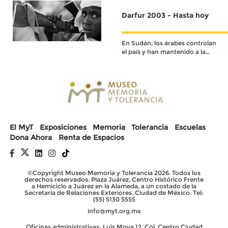
independencia en 1953.
Darfur 2003 - Hasta hoy
En Sudán, los árabes controlan
el país y han mantenido a la
población negra oprimida,
marginada y discriminada
durante décadas.
El MyT
Exposiciones
Memoria
Tolerancia
Escuelas
Dona Ahora
Renta de Espacios
©Copyright Museo Memoria y Tolerancia 2026. Todos los
derechos reservados. Plaza Juárez, Centro Histórico Frente
a Hemiciclo a Juárez en la Alameda, a un costado de la
Secretaría de Relaciones Exteriores. Ciudad de México. Tel:
(55) 5130 5555
info@myt.org.mx
Oficinas administrativas: Luis Moya 12, Col. Centro Ciudad