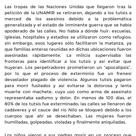
Las tropas de las Naciones Unidas que llegaron tras la
petición de la UNAMIR se retiraron, dejando a los tutsis a
merced de los asesinos debido a la problemática
generalizada y el estado de inminente guerra que se había
apoderado de las calles. No había a dónde huir: escuelas,
iglesias, hospitales y estadios se utilizaron como refugios;
sin embargo, esos lugares sólo facilitaron la matanza, ya
que familias enteras reunidas en dichas ubicaciones fueron
asesinadas rápidamente. La milicia supervisaba las
fronteras para identificar a los tutsis y así evitar que
huyeran. Los perpetradores prometieron un “apocalipsis”,
por lo que el proceso de exterminio fue un frenesí
devastador plagado de violencia. Algunos tutsis pagaron
para morir fusilados y así evitarse la dolorosa y lenta
muerte con machete, cuyo uso como arma de asesinato
representaba sadismo y dolor. En menos de 100 días, el
80% de los tutsis fue exterminado; las calles se llenaron de
cadáveres y el cauce del río Nilo se bloqueó debido a los
cuerpos que ahí se desechaban. Las mujeres fueron
humilladas, golpeadas, violadas y finalmente aniquiladas.
Los niños vieron a sus padres morir en un proceso que