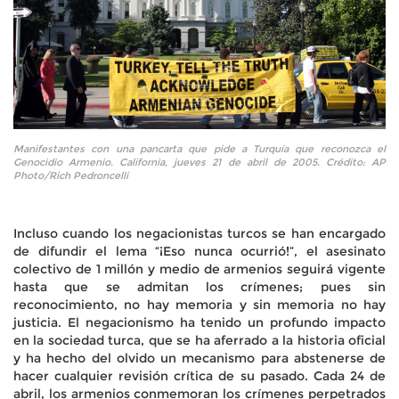
Manifestantes con una pancarta que pide a Turquía que reconozca el
Genocidio Armenio. California, jueves 21 de abril de 2005. Crédito: AP
Photo/Rich Pedroncelli
Incluso cuando los negacionistas turcos se han encargado
de difundir el lema “¡Eso nunca ocurrió!”, el asesinato
colectivo de 1 millón y medio de armenios seguirá vigente
hasta que se admitan los crímenes; pues sin
reconocimiento, no hay memoria y sin memoria no hay
justicia. El negacionismo ha tenido un profundo impacto
en la sociedad turca, que se ha aferrado a la historia oficial
y ha hecho del olvido un mecanismo para abstenerse de
hacer cualquier revisión crítica de su pasado. Cada 24 de
abril, los armenios conmemoran los crímenes perpetrados