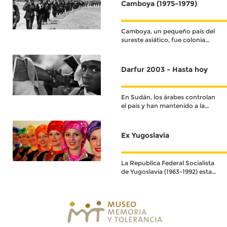
Camboya (1975-1979)
Camboya, un pequeño país del
sureste asiático, fue colonia
francesa hasta su
independencia en 1953.
Darfur 2003 - Hasta hoy
En Sudán, los árabes controlan
el país y han mantenido a la
población negra oprimida,
marginada y discriminada
durante décadas.
Ex Yugoslavia
La Republica Federal Socialista
de Yugoslavia (1963-1992) estaba
conformada por seis repúblicas.