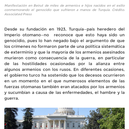
Manifestación en Beirut de miles de armenios e hijos nacidos en el exilio
conmemorando el genocidio que sufrieron a manos de Turquía. Crédito:
Associated Press
Desde su fundación en 1923, Turquía—país heredero del
Imperio otomano—no reconoce que esto haya sido un
genocidio, pues lo han negado bajo el argumento de que
los crímenes no formaron parte de una política sistemática
de exterminio y que la mayoría de los armenios asesinados
murieron como consecuencia de la guerra, en particular
de las hostilidades ocasionadas por la alianza entre
algunos armenios con los rusos. En diferentes ocasiones,
el gobierno turco ha sostenido que los decesos ocurrieron
en un momento en el que numerosos elementos de las
fuerzas otomanas también eran atacados por los armenios
y sucumbían a causa de las enfermedades, el hambre y la
guerra.